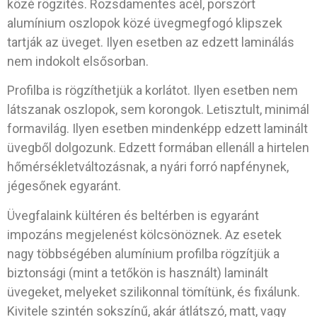
közé rögzítés. Rozsdamentes acél, porszórt
alumínium oszlopok közé üvegmegfogó klipszek
tartják az üveget. Ilyen esetben az edzett laminálás
nem indokolt elsősorban.
Profilba is rögzíthetjük a korlátot. Ilyen esetben nem
látszanak oszlopok, sem korongok. Letisztult, minimál
formavilág. Ilyen esetben mindenképp edzett laminált
üvegből dolgozunk. Edzett formában ellenáll a hirtelen
hőmérsékletváltozásnak, a nyári forró napfénynek,
jégesőnek egyaránt.
Üvegfalaink kültéren és beltérben is egyaránt
impozáns megjelenést kölcsönöznek. Az esetek
nagy többségében alumínium profilba rögzítjük a
biztonsági (mint a tetőkön is használt) laminált
üvegeket, melyeket szilikonnal tömítünk, és fixálunk.
Kivitele szintén sokszínű, akár átlátszó, matt, vagy