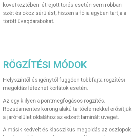
következtében létrejött törés esetén sem robban
szét és okoz sérülést, hiszen a fólia egyben tartja a
törött üvegdarabokat.
RÖGZÍTÉSI MÓDOK
Helyszíntől és igénytől függően többfajta rögzítési
megoldás létezhet korlátok esetén.
Az egyik ilyen a pontmegfogásos rögzítés.
Rozsdamentes korong alakú tartóelemekkel erősítjük
a járófelület oldalához az edzett laminált üveget.
A másik kedvelt és klasszikus megoldás az oszlopok