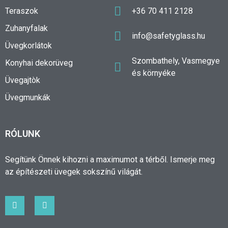
Teraszok
+36 70 411 2128
Zuhanyfalak
info@safetyglass.hu
Üvegkorlátok
Szombathely, Vasmegye
Konyhai dekorüveg
és környéke
Üvegajtòk
Üvegmunkák
RÓLUNK
Segítünk Önnek kihozni a maximumot a térből. Ismerje meg
az építészeti üvegek sokszínű világát.