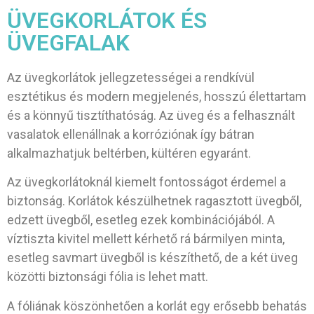
ÜVEGKORLÁTOK ÉS
ÜVEGFALAK
Az üvegkorlátok jellegzetességei a rendkívül
esztétikus és modern megjelenés, hosszú élettartam
és a könnyű tisztíthatóság. Az üveg és a felhasznált
vasalatok ellenállnak a korróziónak így bátran
alkalmazhatjuk beltérben, kültéren egyaránt.
Az üvegkorlátoknál kiemelt fontosságot érdemel a
biztonság. Korlátok készülhetnek ragasztott üvegből,
edzett üvegből, esetleg ezek kombinációjából. A
víztiszta kivitel mellett kérhető rá bármilyen minta,
esetleg savmart üvegből is készíthető, de a két üveg
közötti biztonsági fólia is lehet matt.
A fóliának köszönhetően a korlát egy erősebb behatás